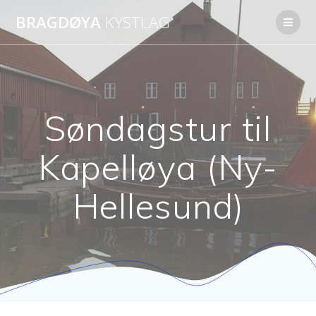
Skip
BRAGDØYA
KYSTLAG
to
content
Søndagstur til
Kapelløya (Ny-
Hellesund)