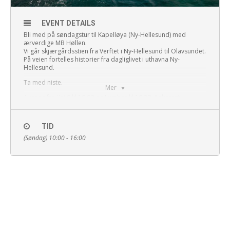
EVENT DETAILS
Bli med på søndagstur til
Kapelløya
(Ny-Hellesund) med
ærverdige MB Høllen.
Vi går skjærgårdsstien fra Verftet i Ny-Hellesund til Olavsundet.
På veien fortelles historier fra dagliglivet i uthavna Ny-
Hellesund.
Ta med niste.
Mer
Avgang fra Kai 6 kl 10.00 og Lumber kl 10.30. Ankomst
Kapelløya 11.30
Returavgang 14.00 med ankomst Lumber kl 15.00 og Kai 6 kl
TID
15.30.
(Søndag) 10:00 - 16:00
Kjøp billetter her
FOTO : René Bjerregaard©Visit Sørlandet