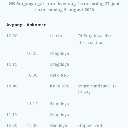
MS Bragdøya går i rute hver dag f.o.m. lørdag 27. juni
t.o.m. søndag 9. august 2026
Avgang
Ankomst
Avgang
Ankomst
10:00
Lumber
Til Bragdøya eller
start rundtur
10:05
Bragdøya
10:15
Bragdøya
10:30
Kai 6 KRS
11:00
Kai 6 KRS
Start rundtur
(11-
13:45)
11:15
Bragdøya
11:15
Bragdøya
12:00
12:00
Randøya
Stopper ved