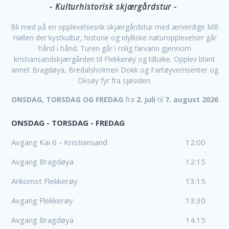
- Kulturhistorisk skjærgårdstur -
Bli med på en opplevelsesrik skjærgårdstur med ærverdige MB
Høllen der kystkultur, historie og idylliske naturopplevelser går
hånd i hånd. Turen går i rolig farvann gjennom
kristiansandskjærgården til Flekkerøy og tilbake. Opplev blant
annet Bragdøya, Bredalsholmen Dokk og Fartøyvernsenter og
Oksøy fyr fra sjøsiden.
ONSDAG, TORSDAG OG FREDAG
f
ra
2. juli
til
7. august 2026
ONSDAG - TORSDAG - FREDAG
Avgang Kai 6 - Kristiansand
12:00
Avgang Bragdøya
12:15
Ankomst Flekkerøy
13:15
Avgang Flekkerøy
13:30
Avgang Bragdøya
14:15