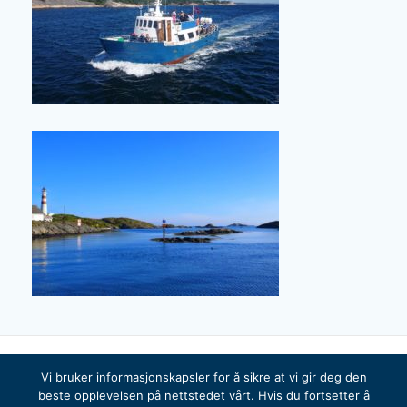
Vi bruker informasjonskapsler for å sikre at vi gir deg den
beste opplevelsen på nettstedet vårt. Hvis du fortsetter å
© 2026 Bragdøya Kystlag. Built using WordPress and the