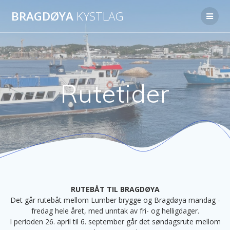
Skip
BRAGDØYA
KYSTLAG
to
content
Rutetider
RUTEBÅT TIL BRAGDØYA
Det går rutebåt mellom Lumber brygge og Bragdøya mandag -
fredag hele året, med unntak av fri- og helligdager.
I perioden 26. april til 6. september går det søndagsrute mellom