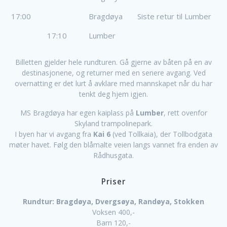
17:00
Bragdøya
Siste retur til Lumber
17:10
Lumber
Billetten gjelder hele rundturen. Gå gjerne av båten på en av
destinasjonene, og returner med en senere avgang. Ved
overnatting er det lurt å avklare med mannskapet når du har
tenkt deg hjem igjen.
MS Bragdøya har egen kaiplass på
Lumber
, rett ovenfor
Skyland trampolinepark.
I byen har vi avgang fra
Kai 6
(ved Tollkaia), der Tollbodgata
møter havet. Følg den blåmalte veien langs vannet fra enden av
Rådhusgata.
Priser
Rundtur: Bragdøya, Dvergsøya, Randøya, Stokken
Voksen 400,-
Barn 120,-