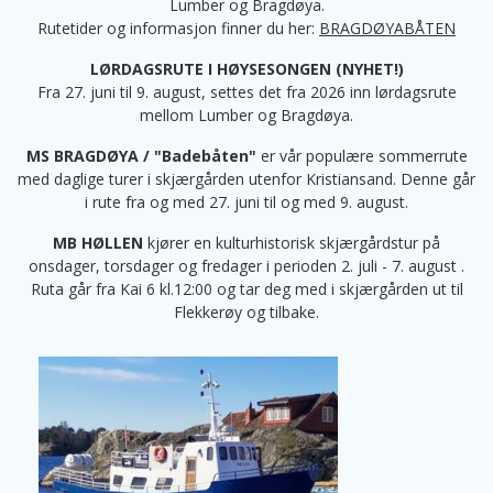
Lumber og Bragdøya.
Rutetider og informasjon finner du her:
BRAGDØYABÅTEN
LØRDAGSRUTE I HØYSESONGEN (NYHET!)
Fra 27. juni til 9. august, settes det fra 2026 inn lørdagsrute
mellom Lumber og Bragdøya.
MS BRAGDØYA / "Badebåten"
er vår populære sommerrute
med daglige turer i skjærgården utenfor Kristiansand. Denne går
i rute fra og med 27. juni til og med 9. august.
MB HØLLEN
kjører en kulturhistorisk skjærgårdstur på
onsdager, torsdager og fredager i perioden 2. juli - 7. august .
Ruta går fra Kai 6 kl.12:00 og tar deg med i skjærgården ut til
Flekkerøy og tilbake.