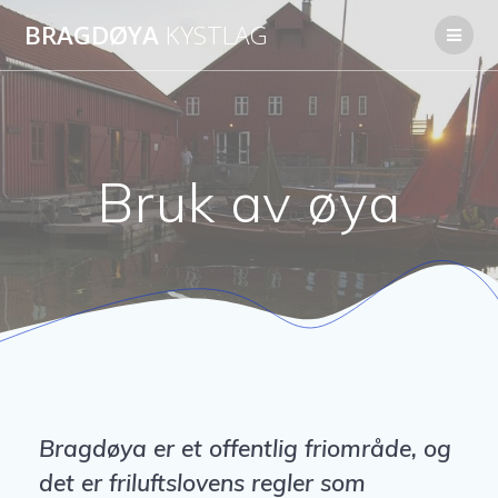
Skip
BRAGDØYA
KYSTLAG
to
content
Bruk av øya
Bragdøya er et offentlig friområde, og
det er friluftslovens regler som