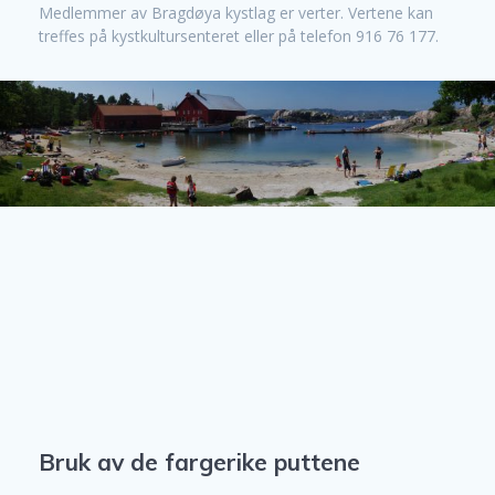
Medlemmer av Bragdøya kystlag er verter. Vertene kan
treffes på kystkultursenteret eller på telefon 916 76 177.
Bruk av de fargerike puttene