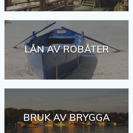
LÅN AV ROBÅTER
BRUK AV BRYGGA