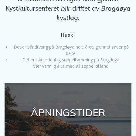
Kystkultursenteret blir driftet av Bragdøya
kystlag.
Husk!
Det er båndtvang på Bragdøya hele året, grunnet sauer på
beite.
Det er ikke offentlig søppeltømming på Bragdøya.
Vær vennlig å ta med all søppel til land.
ÅPNINGSTIDER