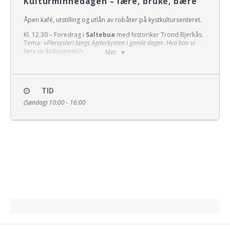
Kulturminnedagen – lære, bruke, bære
Åpen kafé, utstilling og utlån av robåter på kystkultursenteret.
Kl. 12.30 – Foredrag i
Saltebua
med historiker Trond Bjerkås.
Tema: «
Flersysleri langs Agderkysten i gamle dager. Hva kan vi
lære av kulturarven?
»
Mer
Kl. 13.30 – Guidet tur på øya med Helge Quidding. Turen går
innom Krigsminnesmerket og Thaulows hus. Varighet ca. 1
time.
TID
(Søndag) 10:00 - 16:00
Det går søndagsrute som vanlig fra Lumber kl. 10, 11 og 12
med retur kl. 15 og 16.
Priser t/r: Voksne 100,- / Barn 50,-
Vi oppfordrer alle til å følge smitteverntiltakene fra
myndighetene og vise hensyn til de som er på jobb for
kystlaget og andre besøkende. Hold avstand. Vær nøye
med håndvask. Hold deg hjemme dersom du er syk.
Vipps er den foretrukne betalingsmåten på båten. Kafeen tar
kort. Vi tar ikke imot kontanter.
Vel møtt!