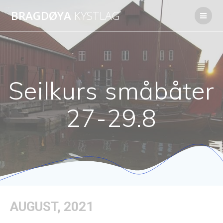
Skip
BRAGDØYA
KYSTLAG
to
content
Seilkurs småbåter
27-29.8
AUGUST, 2021