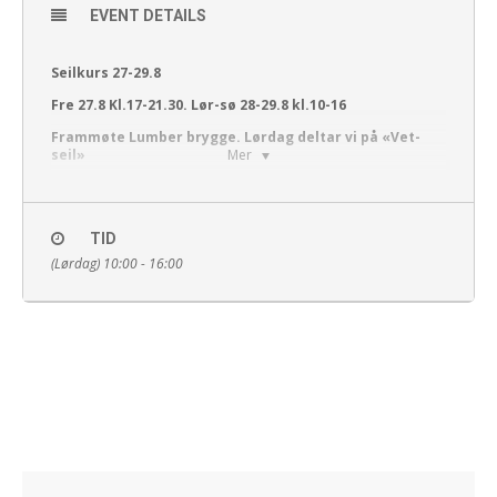
EVENT DETAILS
Seilkurs 27-29.8
Fre 27.8 Kl.17-21.30. Lør-sø 28-29.8 kl.10-16
Frammøte Lumber brygge. Lørdag deltar vi på «Vet-
seil»
Mer
Seilteori, båtvett og sjøveisregler.
Praktisk seiling i tradisjonelle ro og seilbåter.
TID
Påmeldingsfrist senest 24. august til
(Lørdag) 10:00 - 16:00
saltebua@bragdoya.no
Instruktører Tom Andresen, Ole Stian Øslebye og Olav
Rykkelid
Husk egen vest, vanntette sko, vindtett tøy
Begrenset antall deltagere.