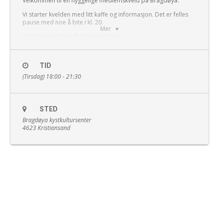
Velkommen til en hyggelige medlemskveld på Bragdøya.
Vi starter kvelden med litt kaffe og informasjon. Det er felles
pause med noe å bite i kl. 20.
Mer
Aktivitet som foregår denne dagen:
Kurs i tauverksarbeider: lage fender
TID
(Tirsdag) 18:00 - 21:30
Velkommen til Bragdøya!
STED
Bragdøya kystkultursenter
4623 Kristiansand
Kursene er støttet av Studieforbundet Kultur
og Tradisjon