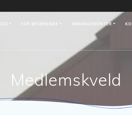
OSS
FOR BESØKENDE
ARRANGEMENTER
KO
Medlemskveld