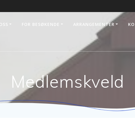
OSS
FOR BESØKENDE
ARRANGEMENTER
KO
Medlemskveld