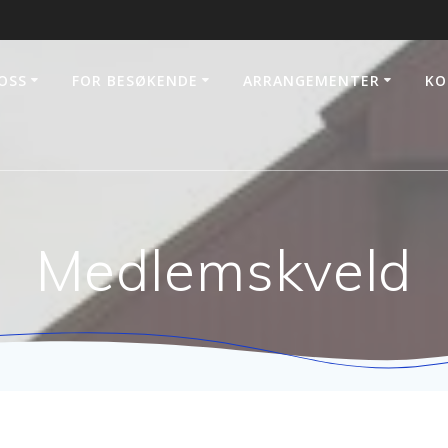
OSS
FOR BESØKENDE
ARRANGEMENTER
KO
Medlemskveld