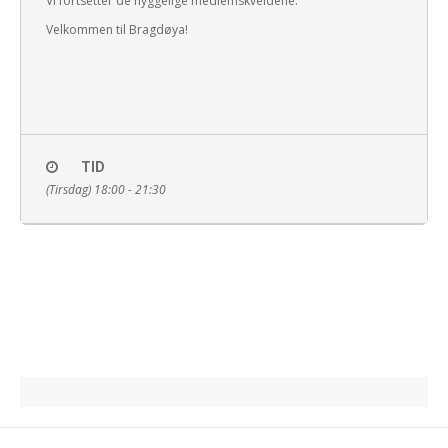
Vi fortsetter de hyggelige medlemskveldene.
Velkommen til Bragdøya!
TID
(Tirsdag) 18:00 - 21:30