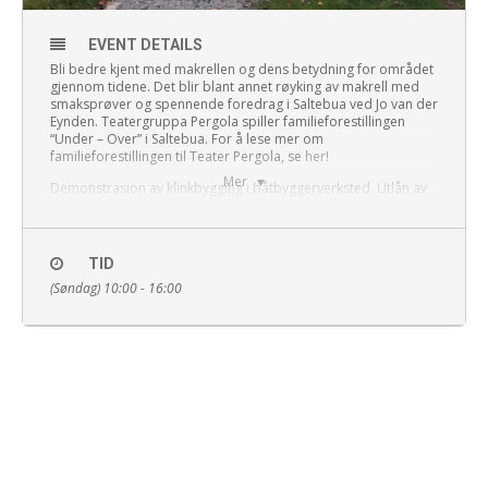
EVENT DETAILS
Bli bedre kjent med makrellen og dens betydning for området
gjennom tidene. Det blir blant annet røyking av makrell med
smaksprøver og spennende foredrag i Saltebua ved Jo van der
Eynden. Teatergruppa Pergola spiller familieforestillingen
“Under – Over” i Saltebua. For å lese mer om
familieforestillingen til Teater Pergola, se
her!
Mer
Demonstrasjon av klinkbygging i båtbyggerverksted. Utlån av
og opplæring i bruk av tradisjonelle robåter. For barn og unge
er det mulig å ta roknappen. Aktiviteter på stranda. Thaulows
hus er åpent med mulighet for omvisning.
TID
Tema for årets kulturminnedager er «Spor, nettverk og
(Søndag) 10:00 - 16:00
forbindelser». Bragdøya kystlag ønsker velkommen til en dag
med et bredt utvalg av aktiviteter og opplevelser for store og
små. Kafeen er åpen, og byr blant annet på deilige
makrellkaker.
Se fullstendig program
her!
Transport fra Lumber kl 10, 11 og 12. Retur kl 15 og 16.
Transport fra Kai 6 kl 10 og 12. Retur 15.15 og 16.15
Båt fra Lumber kl 10.00, 11.00 og 12.00 med retur kl. 14.00,