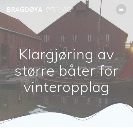
Skip
BRAGDØYA
KYSTLAG
to
content
Klargjøring av
større båter for
vinteropplag