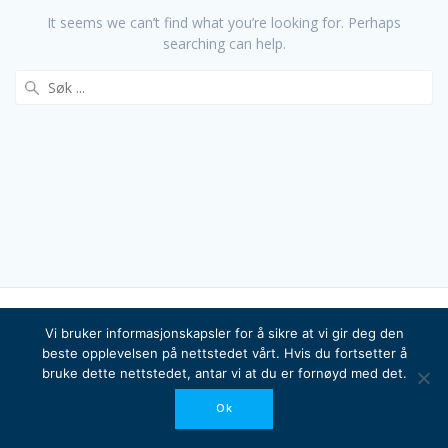
It seems we can’t find what you’re looking for. Perhaps
searching can help.
Search
for:
Vi bruker informasjonskapsler for å sikre at vi gir deg den
beste opplevelsen på nettstedet vårt. Hvis du fortsetter å
© 2026 Bragdøya Kystlag. Built using WordPress and the
bruke dette nettstedet, antar vi at du er fornøyd med det.
Mesmerize Theme
Ok