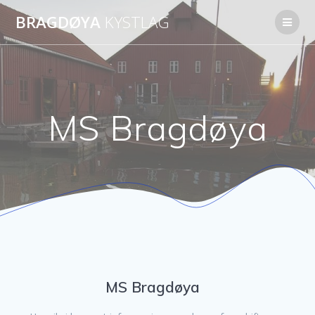
Skip
BRAGDØYA
KYSTLAG
to
content
MS Bragdøya
MS Bragdøya