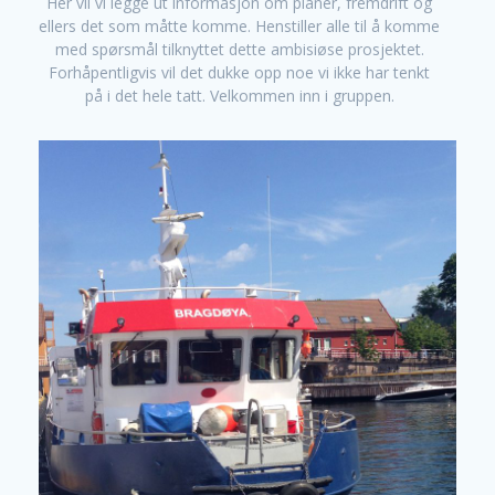
Her vil vi legge ut informasjon om planer, fremdrift og
ellers det som måtte komme. Henstiller alle til å komme
med spørsmål tilknyttet dette ambisiøse prosjektet.
Forhåpentligvis vil det dukke opp noe vi ikke har tenkt
på i det hele tatt. Velkommen inn i gruppen.