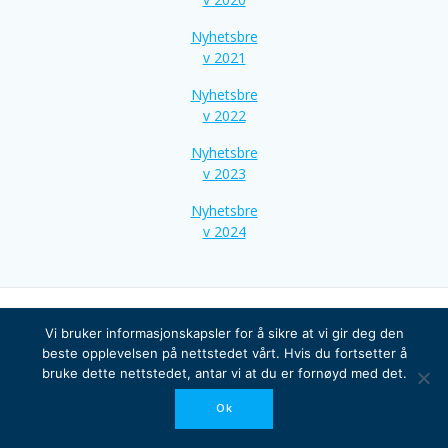
Nyhetsbre
v 2021
Nyhetsbre
v 2022
Nyhetsbre
v 2023
Nyhetsbre
v 2024
Vi bruker informasjonskapsler for å sikre at vi gir deg den
beste opplevelsen på nettstedet vårt. Hvis du fortsetter å
© 2026 Bragdøya Kystlag. Built using WordPress and the
bruke dette nettstedet, antar vi at du er fornøyd med det.
Mesmerize Theme
Ok